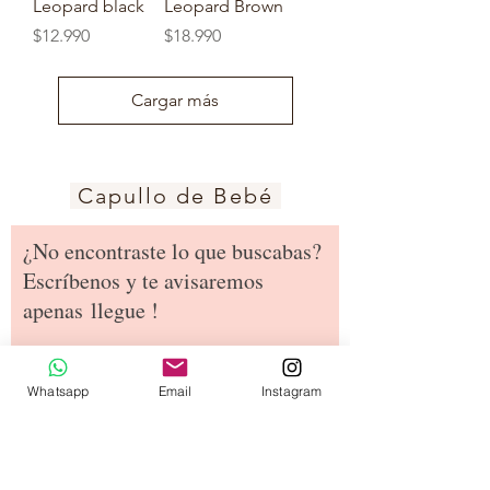
Leopard black
Leopard Brown
Precio
Precio
$12.990
$18.990
Cargar más
Capullo de Bebé
¿No encontraste lo que buscabas?
Escríbenos y te avisaremos
apenas
llegue !
¿Cuál es tu nombre?
Whatsapp
Email
Instagram
¿Cuál es tu dirección de email?