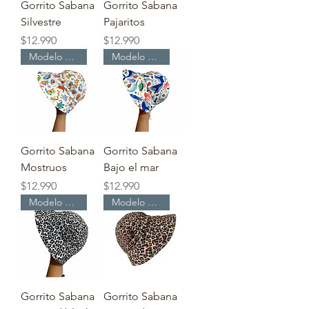
Gorrito Sabana
Gorrito Sabana
Silvestre
Pajaritos
Precio
Precio
$12.990
$12.990
Modelo Sabana
Modelo Sabana
Gorrito Sabana
Gorrito Sabana
Mostruos
Bajo el mar
Precio
Precio
$12.990
$12.990
Modelo Sabana
Modelo Sabana
Gorrito Sabana
Gorrito Sabana