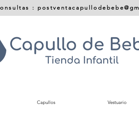
onsultas :
postventacapullodebebe@gm
Capullos
Vestuario