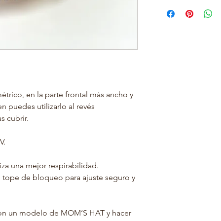
ED
0-
3-
AD
3M
6M
PE
41-
43-
RI
43
45
ME
CM
CM
TR
O
étrico, en la parte frontal más ancho y
n puedes utilizarlo al revés
 cubrir.
UV.
iza una mejor respirabilidad.
 tope de bloqueo para ajuste seguro y
con un modelo de MOM’S HAT y hacer