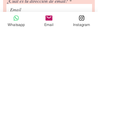
¿Cuál es tu dirección de email?
¿Cuál es tu número de teléfono?
Whatsapp
Email
Instagram
Siguiente
Tipos de Envío
Contacto
​Términos y
Condiciones
© 2020 diseñado por capullodebebé.