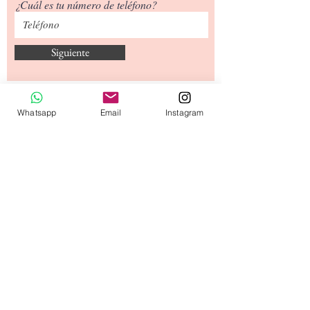
¿Cuál es tu número de teléfono?
Siguiente
Tipos de Envío
Whatsapp
Email
Instagram
Contacto
​Términos y
Condiciones
© 2020 diseñado por capullodebebé.