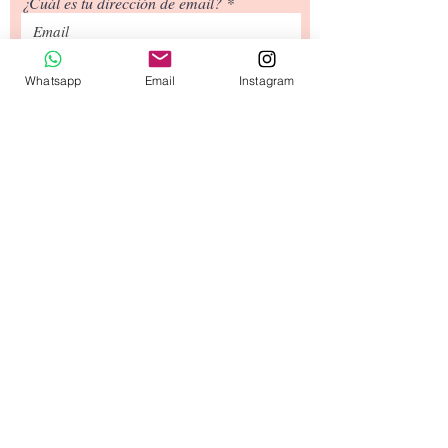
¿Cuál es tu dirección de email?
¿Cuál es tu número de teléfono?
Whatsapp
Email
Instagram
Siguiente
Tipos de Envío
Contacto
​Términos y
Condiciones
© 2020 diseñado por capullodebebé.