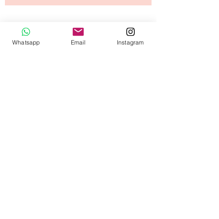
Tipos de Envío
Contacto
​Términos y
Whatsapp
Email
Instagram
Condiciones
© 2020 diseñado por capullodebebé.