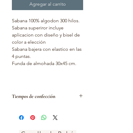
Agregar al carrito
Sabana 100% algodon 300 hilos.
Sabana superiror incluye
aplicacion con diseño y bisel de
color a elección
Sabana bajera con elastico en las
4 puntas.
Funda de almohada 30x45 cm.
Tiempos de confección
Este producto se fabrica
especialmente para ti con medidas
exactas. Para esto nuestro taller
demora entre 10-15 días habiles,
tiempos que podrian ser algo