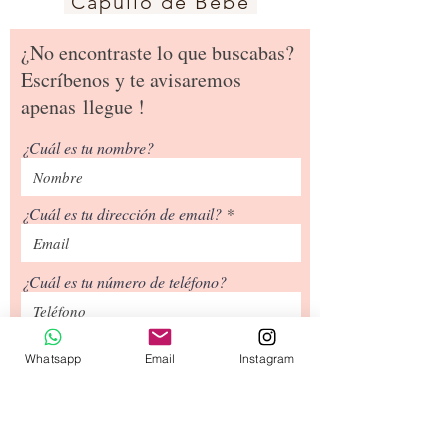
Capullo de Bebé
variables.
Si estas de acuerdo con esto
¿No encontraste lo que buscabas?
entonces puedes seguir adelante.
Escríbenos y te avisaremos
apenas
llegue !
¿Cuál es tu nombre?
¿Cuál es tu dirección de email?
¿Cuál es tu número de teléfono?
Siguiente
Whatsapp
Email
Instagram
Tipos de Envío
Contacto