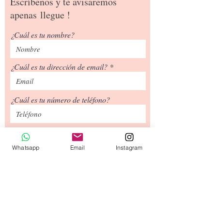
Escríbenos y te avisaremos
apenas
llegue !
¿Cuál es tu nombre?
¿Cuál es tu dirección de email?
¿Cuál es tu número de teléfono?
Siguiente
Whatsapp
Email
Instagram
Tipos de Envío
Contacto
​Términos y
Condiciones