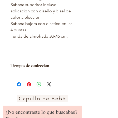
Sabana superiror incluye
aplicacion con diseño y bisel de
color a elección
Sabana bajera con elastico en las
4 puntas.
Funda de almohada 30x45 cm.
Tiempos de confección
Este porducto se fabrica
especialmente para ti con medidas
exactas. Para esto nuestro taller
demora entre 10-15 días habiles,
tiempos que podrian ser algo
Capullo de Bebé
variables.
Si estas de acuerdo con esto
¿No encontraste lo que buscabas?
entonces puedes seguir adelante.