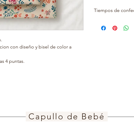
Tiempos de confe
Este porducto se fab
medidas exactas. Par
10-15 días habiles, t
.
variables.
cion con diseño y bisel de color a
Si estas de acuerdo 
adelante.
as 4 puntas.
Capullo de Bebé