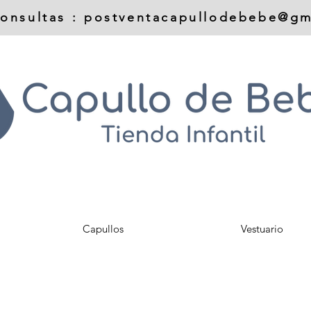
onsultas :
postventacapullodebebe@gm
Capullos
Vestuario