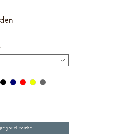
rden
*
regar al carrito