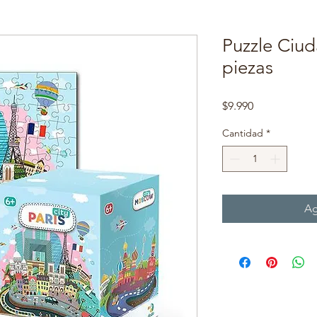
Puzzle Ciud
piezas
Precio
$9.990
Cantidad
*
Ag