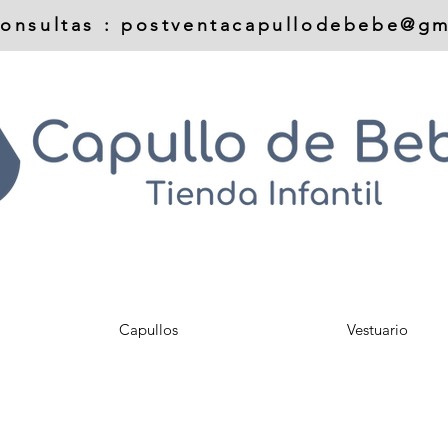
onsultas :
postventacapullodebebe@gm
Capullos
Vestuario