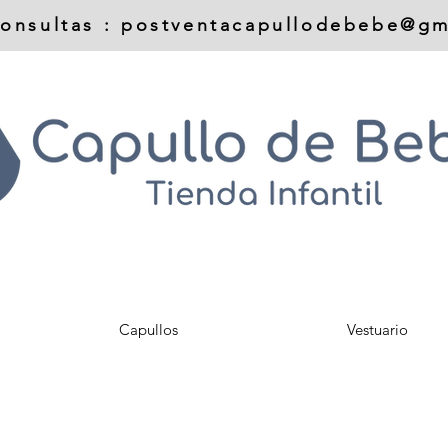
onsultas :
postventacapullodebebe@gm
Capullos
Vestuario