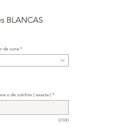
nes BLANCAS
or de cuna
*
na o de colchón ( exacta )
*
0/500