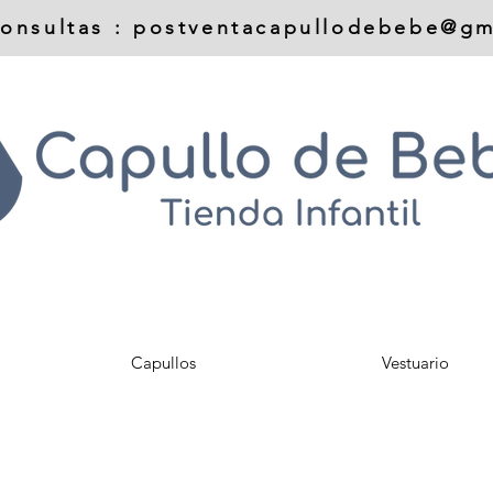
onsultas :
postventacapullodebebe@gm
Capullos
Vestuario