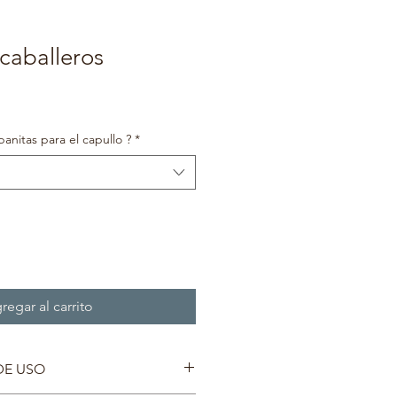
 caballeros
ecio
e
erta
anitas para el capullo ?
*
regar al carrito
DE USO