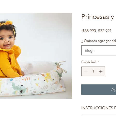
Princesas y
Precio
Pr
 $36.990 
$32.921
d
of
¿ Quieres agregar sab
Elegir
Cantidad
*
Ag
INSTRUCCIONES 