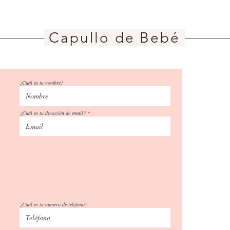
el peso del bebé es
No utilice almoha
de algunos meses, p
utilizar nuestra cu
comprar un colchón 
pero siempre por 
Capullo de Bebé
En caso de querer
*Una vez lavado el c
una sola capa ( m
con las manos y dejar s
El capullo no esta
secadora en caso de
El ajuste del cap
¿Cuál es tu nombre?
su cabeza hacia a
¿Cuál es tu dirección de email?
¿Cuál es tu número de teléfono?