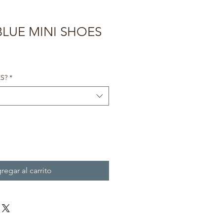
LUE MINI SHOES
ecio
e
erta
S?
*
regar al carrito