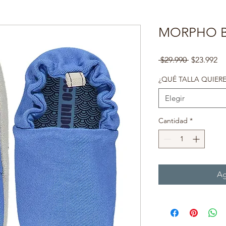
MORPHO B
Precio
Pr
 $29.990 
$23.992
d
of
¿QUÉ TALLA QUIERE
Elegir
Cantidad
*
Ag