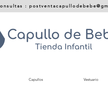
onsultas :
postventacapullodebebe@gm
Capullos
Vestuario