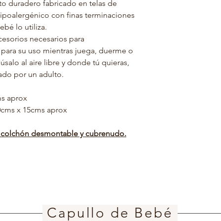
o duradero fabricado en telas de
el peso del bebé es
No utilice almoha
hipoalergénico con finas terminaciones
de algunos meses, p
utilizar nuestra cu
bé lo utiliza.
comprar un colchón 
pero siempre por 
esorios necesarios para
En caso de querer
*Una vez lavado el c
para su uso mientras juega, duerme o
una sola capa ( m
con las manos y dejar s
El capullo no esta
salo al aire libre y donde tú quieras,
secadora en caso de
El ajuste del cap
ado por un adulto.
su cabeza hacia a
ms aprox
0cms x 15cms aprox
n colchón desmontable y cubrenudo.
Capullo de Bebé