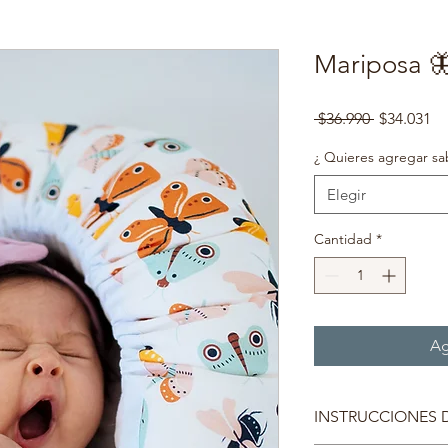
Mariposa 
Precio
Pr
 $36.990 
$34.031
d
of
¿ Quieres agregar sab
Elegir
Cantidad
*
Ag
INSTRUCCIONES 