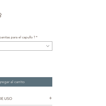

ecio
e
erta
anitas para el capullo ?
*
regar al carrito
DE USO