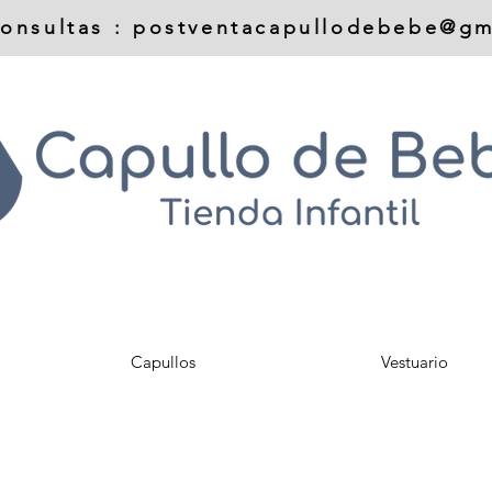
onsultas :
postventacapullodebebe@gm
Capullos
Vestuario