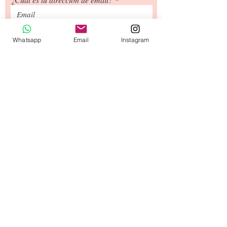
desenroscable.
¿Cuál es tu número de teléfono?
Whatsapp
Email
Instagram
Siguiente
Tipos de Envío
Contacto
​Términos y
Condiciones
© 2020 diseñado por capullodebebé.