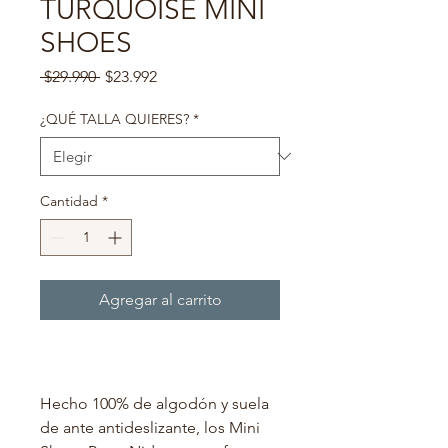
TURQUOISE MINI
SHOES
Precio
Precio
 $29.990 
$23.992
de
oferta
¿QUÉ TALLA QUIERES?
*
Cantidad
*
Agregar al carrito
Hecho 100% de algodón y suela
de ante antideslizante, los Mini