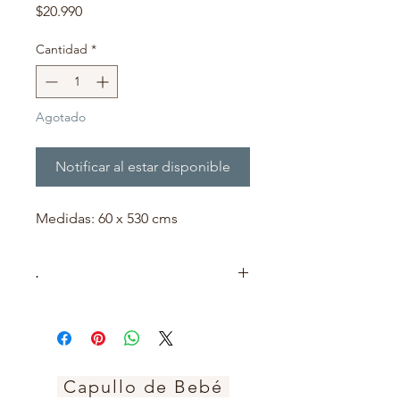
Precio
$20.990
Cantidad
*
Agotado
Notificar al estar disponible
Medidas: 60 x 530 cms
·
Una sola pieza de tela que envuelve al
bebé y al adulto que lo carga. Esta
tela se adapta para que el bebé
quede sujeto contra el cuerpo del
adulto.
Capullo de Bebé