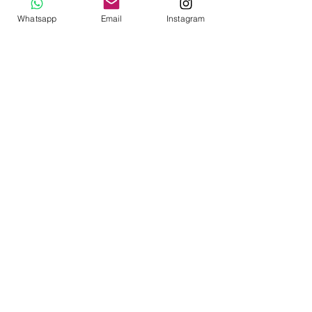
Condiciones
Whatsapp
Email
Instagram
© 2020 diseñado por capullodebebé.