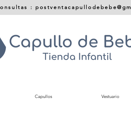
onsultas :
postventacapullodebebe@gm
Capullos
Vestuario