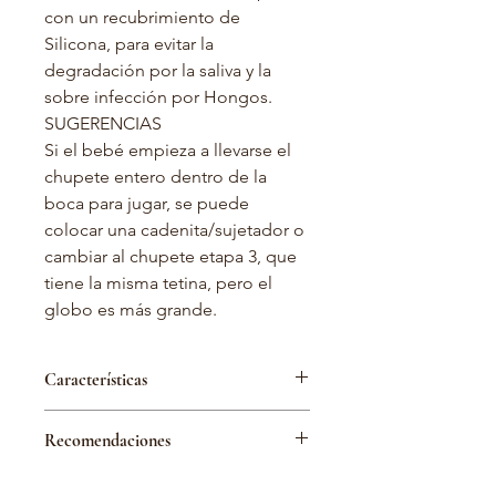
con un recubrimiento de
Silicona, para evitar la
degradación por la saliva y la
sobre infección por Hongos.
SUGERENCIAS
Si el bebé empieza a llevarse el
chupete entero dentro de la
boca para jugar, se puede
colocar una cadenita/sujetador o
cambiar al chupete etapa 3, que
tiene la misma tetina, pero el
globo es más grande.
Características
Diseño ergonómico y
Recomendaciones
anatómicamente similar al pezón y
al pecho materno.
Se sugiere lavar el chupete con
Diseño por edades según el