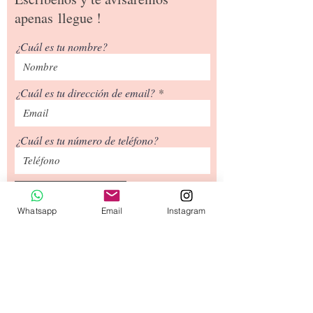
apenas
llegue !
¿Cuál es tu nombre?
¿Cuál es tu dirección de email?
¿Cuál es tu número de teléfono?
Siguiente
Whatsapp
Email
Instagram
Tipos de Envío
Contacto
​Términos y
Condiciones