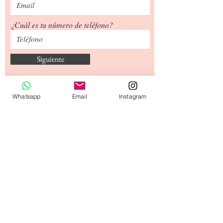
¿Cuál es tu número de teléfono?
Siguiente
Whatsapp
Email
Instagram
Tipos de Envío
Contacto
​Términos y
Condiciones
© 2020 diseñado por capullodebebé.