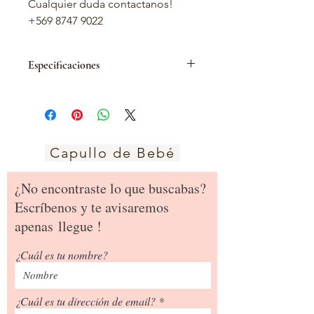
Cualquier duda contactanos!
+569 8747 9022
Especificaciones
Sábana Semi-elástica confeccionada
en tela algodón (tipo tuto)
Se puede utilizar en cunas tamaño
moises, colecho y pack and play en
medidas desde 45x75 cm hasta
Capullo de Bebé
70x110 cm.
Incluye:
¿No encontraste lo que buscabas?
Sábana bajera con elastico en las 4
Escríbenos y te avisaremos
puntas
apenas
llegue !
Sábana superior + Funda de
almohada 30x45 cm
¿Cuál es tu nombre?
¿Cuál es tu dirección de email?