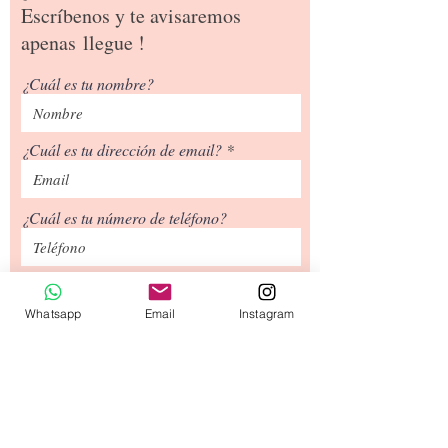
Escríbenos y te avisaremos
puntas
apenas
llegue !
Sábana superior + Funda de
almohada 30x45 cm
¿Cuál es tu nombre?
¿Cuál es tu dirección de email?
¿Cuál es tu número de teléfono?
Siguiente
Whatsapp
Email
Instagram
Tipos de Envío
Contacto
​Términos y
Condiciones