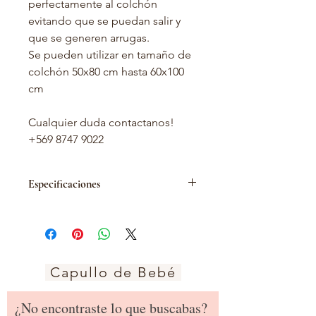
perfectamente al colchón
evitando que se puedan salir y
que se generen arrugas.
Se pueden utilizar en tamaño de
colchón 50x80 cm hasta 60x100
cm
Cualquier duda contactanos!
+569 8747 9022
Especificaciones
Sábana Semi-elástica confeccionada
en tela algodón (tipo tuto)
Se puede utilizar en cunas tamaño
moises, colecho y pack and play en
medidas desde 45x75 cm hasta
Capullo de Bebé
70x110 cm.
Incluye:
¿No encontraste lo que buscabas?
Sábana bajera con elastico en las 4