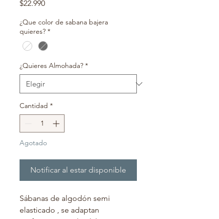
Precio
$22.990
¿Que color de sabana bajera
quieres?
*
¿Quieres Almohada?
*
Cantidad
*
Agotado
Notificar al estar disponible
Sábanas de algodón semi
elasticado , se adaptan