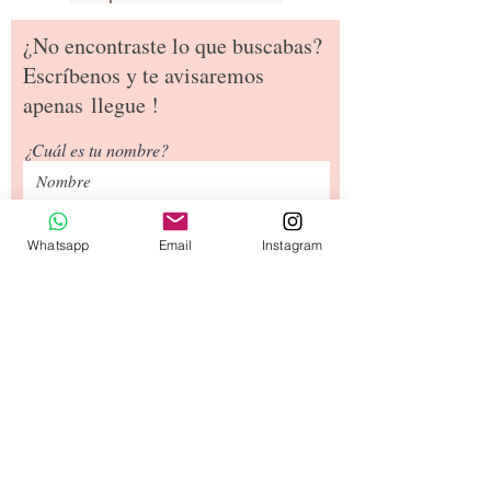
¿No encontraste lo que buscabas?
Escríbenos y te avisaremos
apenas
llegue !
¿Cuál es tu nombre?
¿Cuál es tu dirección de email?
Whatsapp
Email
Instagram
¿Cuál es tu número de teléfono?
Siguiente
Tipos de Envío
Contacto