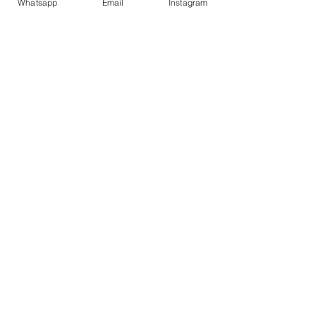
Whatsapp
Email
Instagram
© 2020 diseñado por capullodebebé.