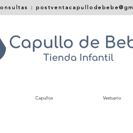
onsultas :
postventacapullodebebe@gm
Capullos
Vestuario