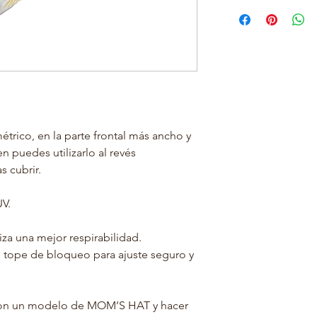
ED
0-
3-
AD
3M
6M
PE
41-
43-
RI
43
45
ME
CM
CM
TR
O
étrico, en la parte frontal más ancho y
n puedes utilizarlo al revés
 cubrir.
UV.
iza una mejor respirabilidad.
 tope de bloqueo para ajuste seguro y
con un modelo de MOM’S HAT y hacer